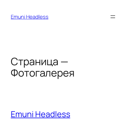
Перейти
к
Emuni Headless
содержимому
Страница —
Фотогалерея
Emuni Headless