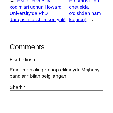
←
EMU University
Erasmus+, bu
xodimlari uchun Howard
chet elda
University’da PhD
o‘qishdan ham
darajasini olish imkoniyati!
ko‘proq!
→
Comments
Fikr bildirish
Email manzilingiz chop etilmaydi.
Majburiy
bandlar
*
bilan belgilangan
Sharh
*