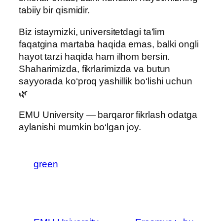
tabiiy bir qismidir.
Biz istaymizki, universitetdagi ta’lim
faqatgina martaba haqida emas, balki ongli
hayot tarzi haqida ham ilhom bersin.
Shaharimizda, fikrlarimizda va butun
sayyorada ko‘proq yashillik bo‘lishi uchun
🌿
EMU University — barqaror fikrlash odatga
aylanishi mumkin bo‘lgan joy.
green