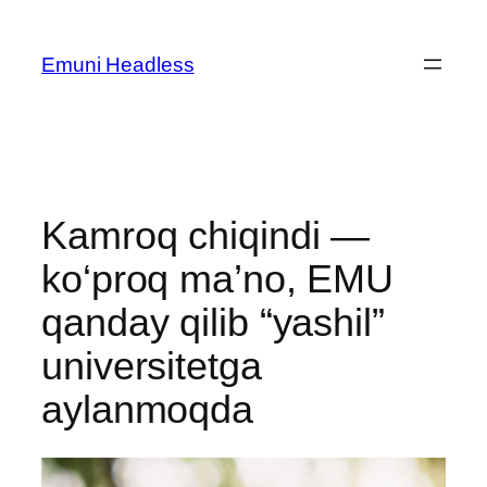
Skip
to
Emuni Headless
content
Kamroq chiqindi —
ko‘proq ma’no, EMU
qanday qilib “yashil”
universitetga
aylanmoqda