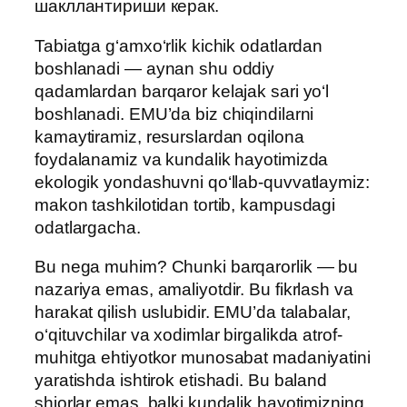
шакллантириши керак.
Tabiatga g‘amxo‘rlik kichik odatlardan
boshlanadi — aynan shu oddiy
qadamlardan barqaror kelajak sari yo‘l
boshlanadi. EMU’da biz chiqindilarni
kamaytiramiz, resurslardan oqilona
foydalanamiz va kundalik hayotimizda
ekologik yondashuvni qo‘llab-quvvatlaymiz:
makon tashkilotidan tortib, kampusdagi
odatlargacha.
Bu nega muhim? Chunki barqarorlik — bu
nazariya emas, amaliyotdir. Bu fikrlash va
harakat qilish uslubidir. EMU’da talabalar,
o‘qituvchilar va xodimlar birgalikda atrof-
muhitga ehtiyotkor munosabat madaniyatini
yaratishda ishtirok etishadi. Bu baland
shiorlar emas, balki kundalik hayotimizning