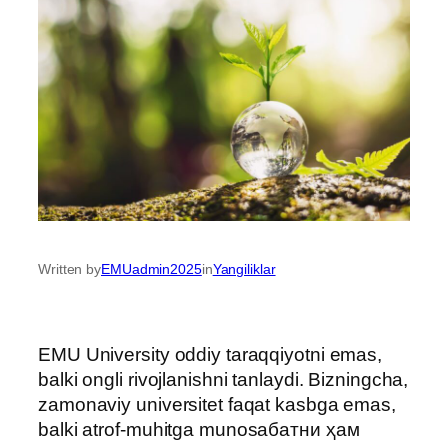
Written by
EMUadmin2025
in
Yangiliklar
EMU University oddiy taraqqiyotni emas,
balki ongli rivojlanishni tanlaydi. Bizningcha,
zamonaviy universitet faqat kasbga emas,
balki atrof-muhitga munosабатни ҳам